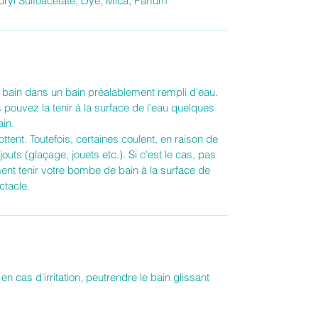
uryl Sulfoacetate, Dye, Mica, Parfum
ain dans un bain préalablement rempli d'eau.
s pouvez la tenir à la surface de l'eau quelques
ain.
tent. Toutefois, certaines coulent, en raison de
uts (glaçage, jouets etc.). Si c'est le cas, pas
nt tenir votre bombe de bain à la surface de
ctacle.
en cas d'irritation, peutrendre le bain glissant