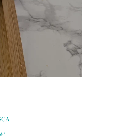
Prix
 $CA
té
*