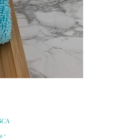
Prix
 $CA
té
*