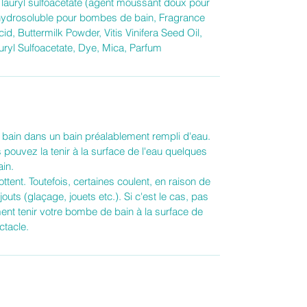
 lauryl sulfoacetate (agent moussant doux pour
t hydrosoluble pour bombes de bain, Fragrance
id, Buttermilk Powder, Vitis Vinifera Seed Oil,
uryl Sulfoacetate, Dye, Mica, Parfum
ain dans un bain préalablement rempli d'eau.
s pouvez la tenir à la surface de l'eau quelques
ain.
tent. Toutefois, certaines coulent, en raison de
uts (glaçage, jouets etc.). Si c'est le cas, pas
nt tenir votre bombe de bain à la surface de
ctacle.