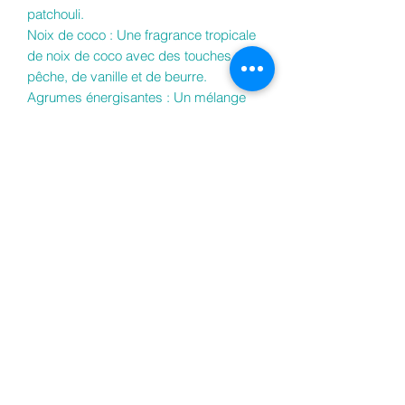
patchouli.
Noix de coco : Une fragrance tropicale
de noix de coco avec des touches de
pêche, de vanille et de beurre.
Agrumes énergisantes : Un mélange
frais et dynamique de zeste d'orange,
de pamplemousse, de citron, de
concombre, de Jasmin, de mûres et de
champagne.
Vanille et bois de Santal : c'est une
fragrance féminine, élégante et
sensuelle combinant l'arôme riche et
boisé du bois de santal et la douceur
sucrée de la vanille.
Fée des neiges : un mélange sucré et
festif combinant la tarte à la crème de
banane, le zeste de citron et le nectar
de pêche. Cette fragrance est très
similaire à snow fairy d’une marque