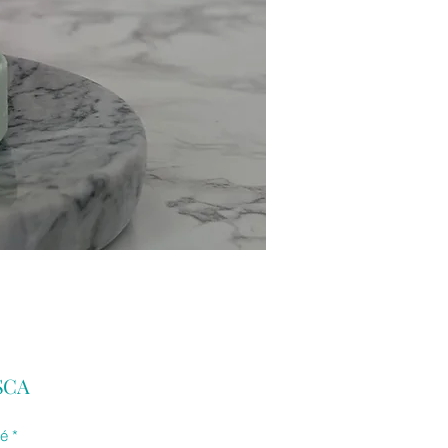
Prix
 $CA
té
*