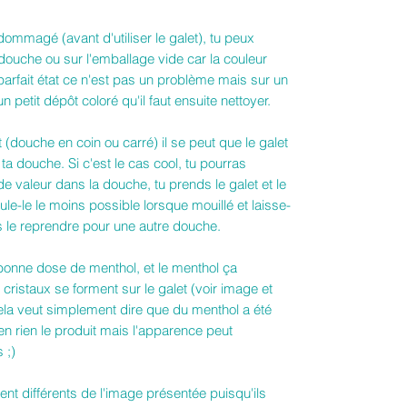
dommagé (avant d'utiliser le galet), tu peux
 douche ou sur l'emballage vide car la couleur
 parfait état ce n'est pas un problème mais sur un
n petit dépôt coloré qu'il faut ensuite nettoyer.
 (douche en coin ou carré) il se peut que le galet
a douche. Si c'est le cas cool, tu pourras
z de valeur dans la douche, tu prends le galet et le
e-le le moins possible lorsque mouillé et laisse-
s le reprendre pour une autre douche.
bonne dose de menthol, et le menthol ça
 cristaux se forment sur le galet (voir image et
ela veut simplement dire que du menthol a été
e en rien le produit mais l'apparence peut
 ;)
nt différents de l'image présentée puisqu'ils