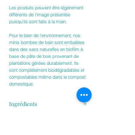
Les produits peuvent être légèrement
différents de l'image présentée
puisqu'ils sont faits à la main.
Pour le bien de l'environnement, nos
minis bombes de bain sont emballées
dans des sacs natureflex en biofilm à
base de pâte de bois provenant de
plantations gérées durablement. Ils
sont complètement biodégradables et
compostables même dans le compost
domestique.
Ingrédients
Bicarbonate de soude, Acide citrique,
Mode d'emploi
Poudre de babeurre, Huile de pépin de
raisin, Polysorbate 80 (agent