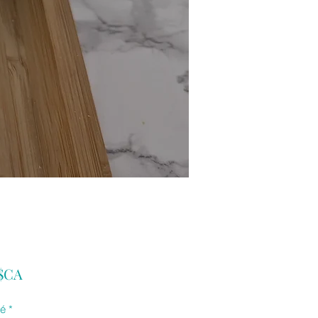
Prix
 $CA
té
*