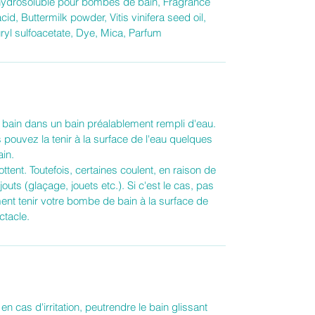
t hydrosoluble pour bombes de bain, Fragrance
id, Buttermilk powder, Vitis vinifera seed oil,
ryl sulfoacetate, Dye, Mica, Parfum
ain dans un bain préalablement rempli d'eau.
s pouvez la tenir à la surface de l'eau quelques
ain.
tent. Toutefois, certaines coulent, en raison de
uts (glaçage, jouets etc.). Si c'est le cas, pas
nt tenir votre bombe de bain à la surface de
ctacle.
en cas d'irritation, peutrendre le bain glissant