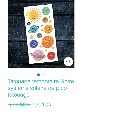
Tatouage temporaire Notre
systéme solaire de pico
tatouage
Prix
Prix
 3,00 $CA 
2,25 $CA
original
promotionnel