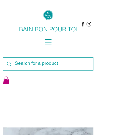
BAIN BON POUR TOI