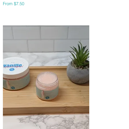
Sale Price
From
$7.50