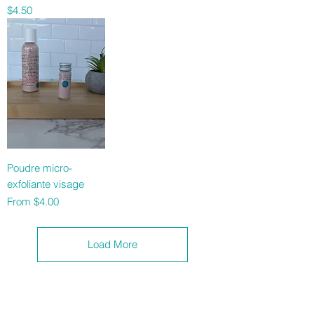
Price
$4.50
Poudre micro-
exfoliante visage
Sale Price
From
$4.00
Load More