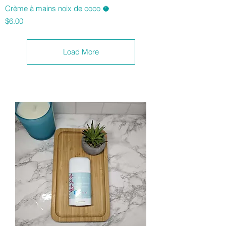
Crème à mains noix de coco 🥥
Price
$6.00
Load More