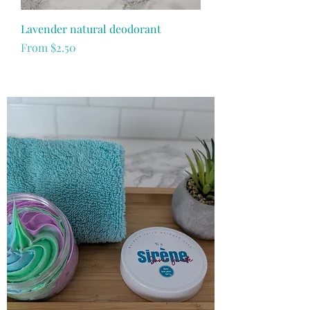
Lavender natural deodorant
Sale Price
From
$2.50