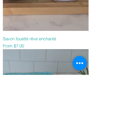
Savon fouetté rêve enchanté
Sale Price
From
$7.00