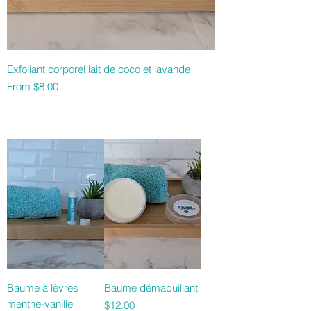
Exfoliant corporel lait de coco et lavande
Sale Price
From
$8.00
Baume à lèvres
Baume démaquillant
menthe-vanille
Price
$12.00