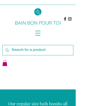
BAIN BON POUR TOI
Our regular size bath bombs all