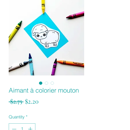
Aimant à colorier mouton
Regular
Sale
 $2.75 
$2.20
Price
Price
Quantity
*