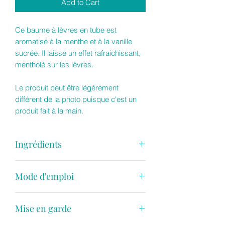
Add to Cart
Ce baume à lèvres en tube est
aromatisé à la menthe et à la vanille
sucrée. Il laisse un effet rafraichissant,
mentholé sur les lèvres.
Le produit peut être légèrement
différent de la photo puisque c'est un
produit fait à la main.
Ingrédients
Huile de tournesol, huile de noix de
Mode d'emploi
coco, cire d'abeille, beurre de cacao,
Saveur pour baume à lèvres.
Appliquer une petite quantité de produit
Inci : Helianthus Annuus Seed Oil,
Mise en garde
sur les lèvres.
Cocos nucifera (Coconut) Oil, Cera
Alba, Theobroma Cacao (Cocoa) Seed