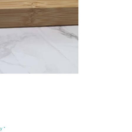
Price
ty
*