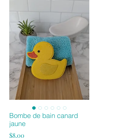
Bombe de bain canard
jaune
Price
$8.00