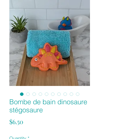
Bombe de bain dinosaure
stégosaure
Price
$6.50
Quantity
*