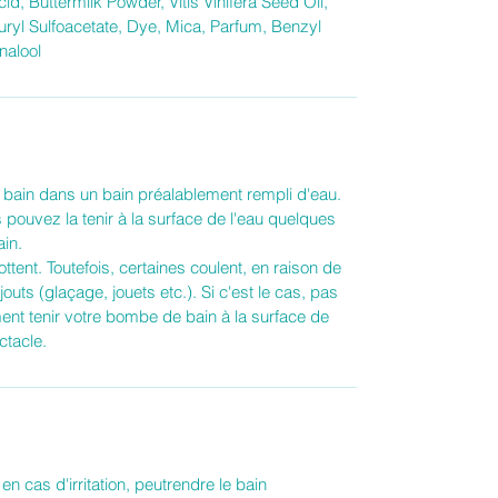
id, Buttermilk Powder, Vitis Vinifera Seed Oil,
uryl Sulfoacetate, Dye, Mica, Parfum, Benzyl
nalool
ain dans un bain préalablement rempli d'eau.
s pouvez la tenir à la surface de l'eau quelques
ain.
tent. Toutefois, certaines coulent, en raison de
uts (glaçage, jouets etc.). Si c'est le cas, pas
nt tenir votre bombe de bain à la surface de
ctacle.
en cas d'irritation, peutrendre le bain