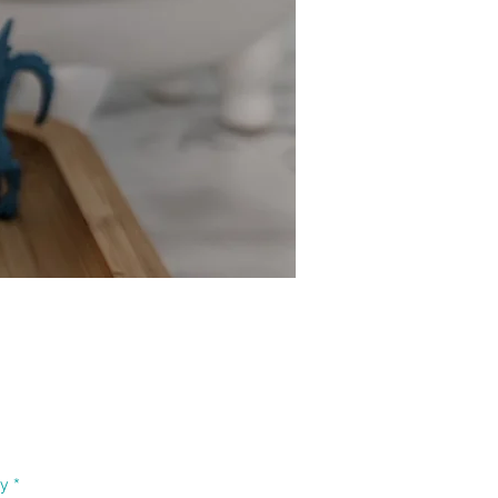
Price
ty
*