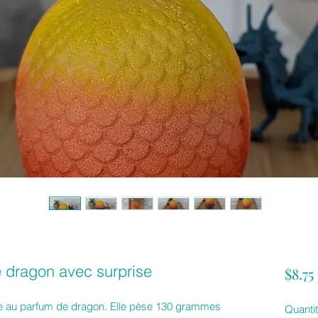
 dragon avec surprise
$8.75
e au parfum de dragon. Elle pèse 130 grammes
Quanti