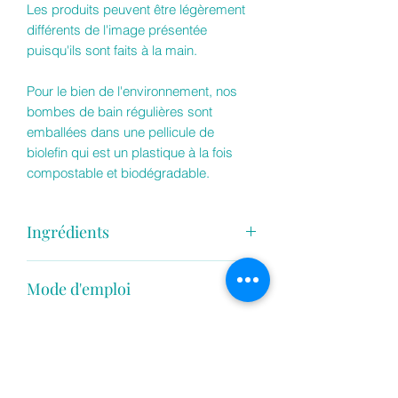
Les produits peuvent être légèrement
différents de l'image présentée
puisqu'ils sont faits à la main.
Pour le bien de l'environnement, nos
bombes de bain régulières sont
emballées dans une pellicule de
biolefin qui est un plastique à la fois
compostable et biodégradable.
Ingrédients
Bicarbonate de soude, Acide citrique,
Mode d'emploi
Poudre de babeurre, Huile de pépin de
raisin, Polysorbate 80 (agent
Déposez doucement la bombe de bain
émulsifiant permet à l'huile de la bombe
Mise en garde
dans un bain préalablement rempli
de bien se mélanger à l'eau du bain),
d'eau. Afin d'aider la bombe à flotter
Sodium lauryl sulfoacetate (agent
Ne pas manger, cesser l'utilisation en
vous pouvez la tenir à la surface de
moussant doux pour la peau et sans