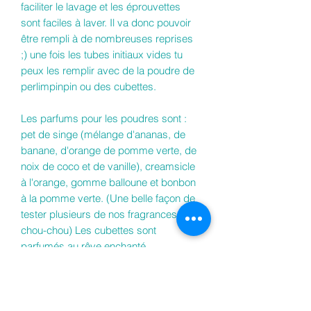
faciliter le lavage et les éprouvettes
sont faciles à laver. Il va donc pouvoir
être rempli à de nombreuses reprises
;) une fois les tubes initiaux vides tu
peux les remplir avec de la poudre de
perlimpinpin ou des cubettes.
Les parfums pour les poudres sont :
pet de singe (mélange d'ananas, de
banane, d'orange de pomme verte, de
noix de coco et de vanille), creamsicle
à l'orange, gomme balloune et bonbon
à la pomme verte. (Une belle façon de
tester plusieurs de nos fragrances
chou-chou) Les cubettes sont
parfumés au rêve enchanté.
Vous pouvez choisir de recevoir
l'ensemble avec ou sans boîte à votre
choix. Si vous voulez une boîte, comme