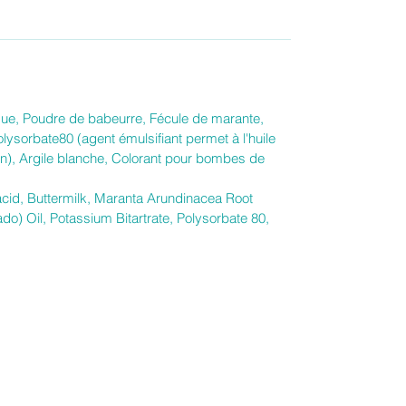
que, Poudre de babeurre, Fécule de marante,
olysorbate80 (agent émulsifiant permet à l'huile
in), Argile blanche, Colorant pour bombes de
acid, Buttermilk, Maranta Arundinacea Root
o) Oil, Potassium Bitartrate, Polysorbate 80,