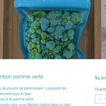
onbon pomme verte
$4.50
 de poudre de perlimpinpin. La poudre de
Quanti
escente pour le bain.
ons à la pomme verte
 poudre que vous désirez mettre dans un bain.