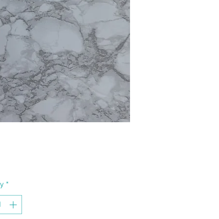
Price
ty
*