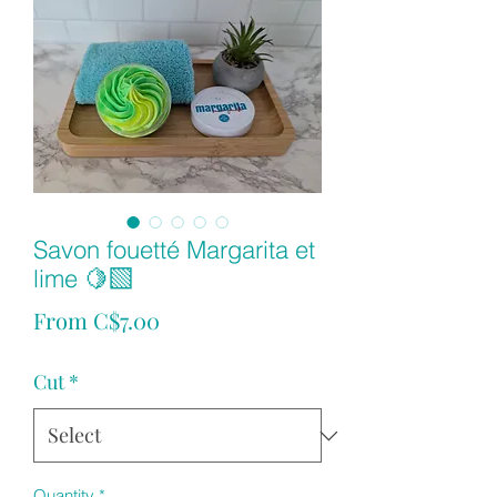
Savon fouetté Margarita et
lime 🍋‍🟩
Sale
From
C$7.00
Price
Cut
*
Quantity
*