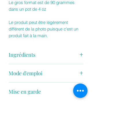
Le gros format est de 90 grammes
dans un pot de 4 oz
Le produit peut être légèrement
différent de la photo puisque c'est un
produit fait à la main.
Ingrédients
Sodium Cocoyl Isethionate : agent
Mode d'emploi
moussant très doux pour la peau,
Glycérine végétale : agent hydratant,
Faire mousser une petite quantité de
Cocamidopropyl betaine, agent
Mise en garde
produit sur la peau humide et rinser.
moussant, nettoyant très doux pour la
peau,
Ne pas manger, arrêter utilisation en
Eau,
cas d'irritation, pour usage externe
Beurre de cacao, riche en antioxidants
seulement.
et en vitamine E, ce beurre est
merveilleux pour nourrir la peau,